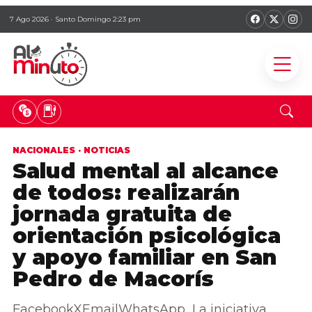
7 Ago 2026 · Santo Domingo 2:23 pm
NACIONALES
·
NOTICIAS
Salud mental al alcance
de todos: realizarán
jornada gratuita de
orientación psicológica
y apoyo familiar en San
Pedro de Macorís
FacebookXEmailWhatsApp La iniciativa