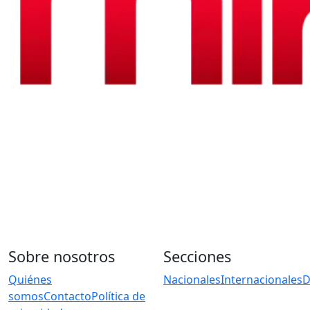
Sobre nosotros
Secciones
Quiénes
Nacionales
Internacionales
D
somos
Contacto
Política de