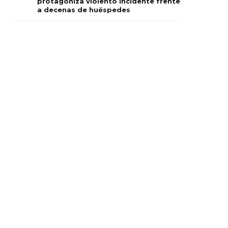
protagoniza violento incidente frente
a decenas de huéspedes