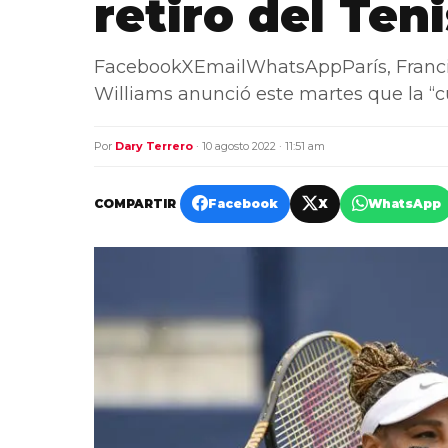
retiro del Teni
FacebookXEmailWhatsAppParís, Francia
Williams anunció este martes que la “c
Por
Dary Terrero
· 10 agosto 2022 · 11:51 am
COMPARTIR
Facebook
X
WhatsApp