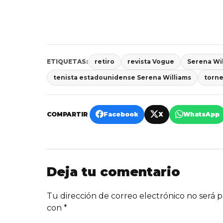
ETIQUETAS:
retiro
revista Vogue
Serena Wi
tenista estadounidense Serena Williams
torn
COMPARTIR
Facebook
X
WhatsApp
Deja tu comentario
Tu dirección de correo electrónico no será p
con
*