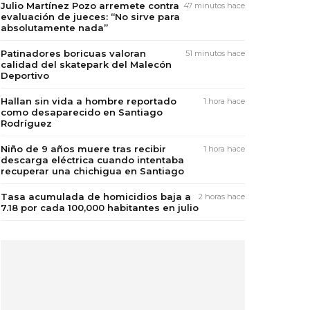
Julio Martínez Pozo arremete contra
47 minutos hace
evaluación de jueces: “No sirve para
absolutamente nada”
Patinadores boricuas valoran
51 minutos hace
calidad del skatepark del Malecón
Deportivo
Hallan sin vida a hombre reportado
1 hora hace
como desaparecido en Santiago
Rodríguez
Niño de 9 años muere tras recibir
1 hora hace
descarga eléctrica cuando intentaba
recuperar una chichigua en Santiago
Tasa acumulada de homicidios baja a
2 horas hace
7.18 por cada 100,000 habitantes en julio