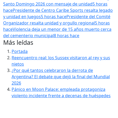
Santo Domingo 2026 con mensaje de unidad
5 horas
hace
Presidente de Centro Caribe Sports resalta legado
y unidad en Juegos
5 horas hace
Presidente del Comité
Organizador resalta unidad y orgullo regional
5 horas
hace
Violencia deja un menor de 15 años muerto cerca
del cementerio municipal
8 horas hace
Más leídas
Portada
Reencuentro real: los Sussex visitaron al rey y sus
nietos
¿Por qué tantos celebraron la derrota de
Argentina? El debate que dejó la final del Mundial
2026
Pánico en Moon Palace: empleada protagoniza
violento incidente frente a decenas de huéspedes