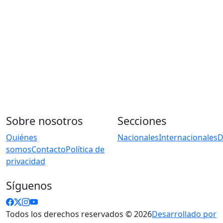
Sobre nosotros
Secciones
Quiénes
Nacionales
Internacionales
D
somos
Contacto
Política de
privacidad
Síguenos
Todos los derechos reservados © 2026
Desarrollado por