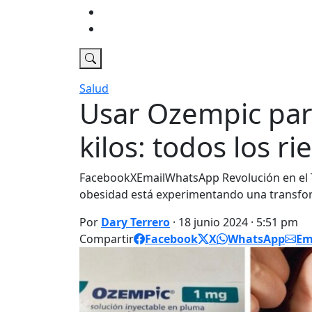
Economia
DT Tv
Salud
Usar Ozempic par
kilos: todos los ri
FacebookXEmailWhatsApp Revolución en el T
obesidad está experimentando una transfor
Por
Dary Terrero
· 18 junio 2024 · 5:51 pm
Compartir
Facebook
X
WhatsApp
Em