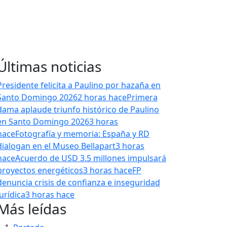
Últimas noticias
Presidente felicita a Paulino por hazaña en
Santo Domingo 2026
2 horas hace
Primera
dama aplaude triunfo histórico de Paulino
en Santo Domingo 2026
3 horas
hace
Fotografía y memoria: España y RD
dialogan en el Museo Bellapart
3 horas
hace
Acuerdo de USD 3.5 millones impulsará
proyectos energéticos
3 horas hace
FP
denuncia crisis de confianza e inseguridad
jurídica
3 horas hace
Más leídas