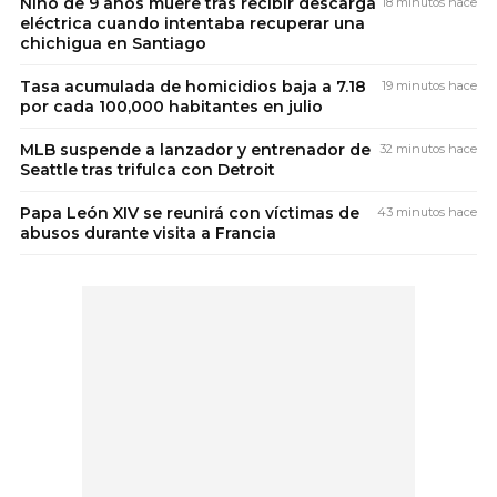
Niño de 9 años muere tras recibir descarga
18 minutos hace
eléctrica cuando intentaba recuperar una
chichigua en Santiago
Tasa acumulada de homicidios baja a 7.18
19 minutos hace
por cada 100,000 habitantes en julio
MLB suspende a lanzador y entrenador de
32 minutos hace
Seattle tras trifulca con Detroit
Papa León XIV se reunirá con víctimas de
43 minutos hace
abusos durante visita a Francia