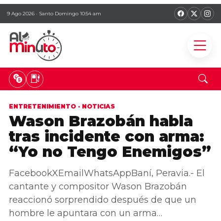
9 Ago 2026 · Santo Domingo 10:54 am
ENTRETENIMIENTO
·
NOTICIAS
Wason Brazobán habla
tras incidente con arma:
“Yo no Tengo Enemigos”
FacebookXEmailWhatsAppBaní, Peravia.- El
cantante y compositor Wason Brazobán
reaccionó sorprendido después de que un
hombre le apuntara con un arma…