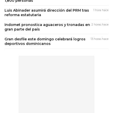
1,800 personas
Luis Abinader asumirá dirección del PRM tras
1 hora hace
reforma estatutaria
Indomet pronostica aguaceros y tronadas en
2 horas hace
gran parte del país
Gran desfile este domingo celebrará logros
13 horas hace
deportivos dominicanos