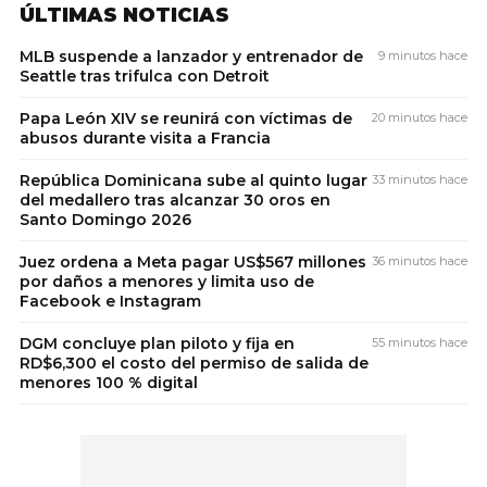
ÚLTIMAS NOTICIAS
MLB suspende a lanzador y entrenador de
9 minutos hace
Seattle tras trifulca con Detroit
Papa León XIV se reunirá con víctimas de
20 minutos hace
abusos durante visita a Francia
República Dominicana sube al quinto lugar
33 minutos hace
del medallero tras alcanzar 30 oros en
Santo Domingo 2026
Juez ordena a Meta pagar US$567 millones
36 minutos hace
por daños a menores y limita uso de
Facebook e Instagram
DGM concluye plan piloto y fija en
55 minutos hace
RD$6,300 el costo del permiso de salida de
menores 100 % digital