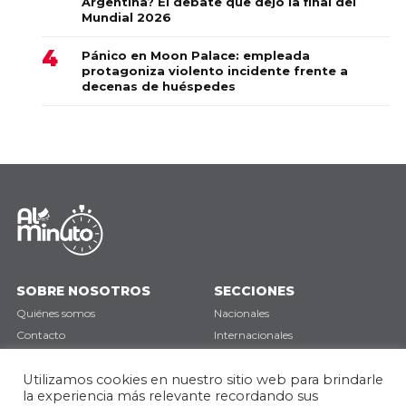
Argentina? El debate que dejó la final del
Mundial 2026
Pánico en Moon Palace: empleada
protagoniza violento incidente frente a
decenas de huéspedes
SOBRE NOSOTROS
SECCIONES
Quiénes somos
Nacionales
Contacto
Internacionales
Política de privacidad
Deportes
Opinión
Utilizamos cookies en nuestro sitio web para brindarle
la experiencia más relevante recordando sus