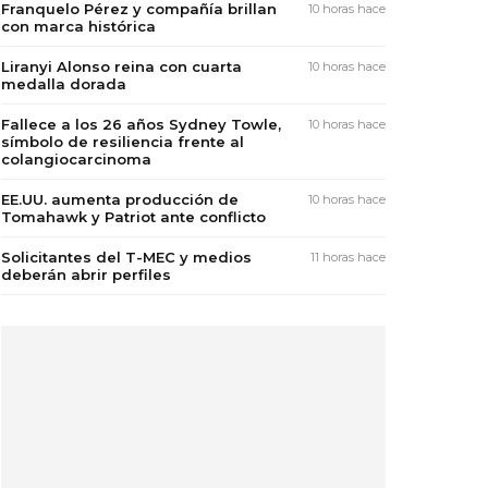
Franquelo Pérez y compañía brillan
10 horas hace
con marca histórica
Liranyi Alonso reina con cuarta
10 horas hace
medalla dorada
Fallece a los 26 años Sydney Towle,
10 horas hace
símbolo de resiliencia frente al
colangiocarcinoma
EE.UU. aumenta producción de
10 horas hace
Tomahawk y Patriot ante conflicto
Solicitantes del T-MEC y medios
11 horas hace
deberán abrir perfiles