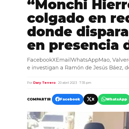
“Monchi Hierr
colgado en re
donde dispara
en presencia
FacebookXEmailWhatsAppMao, Valverde.
e investigan a Ramón de Jesús Báez, d
Por
Dary Terrero
· 20 abril 2023 · 7:35 pm
COMPARTIR
Facebook
X
WhatsApp