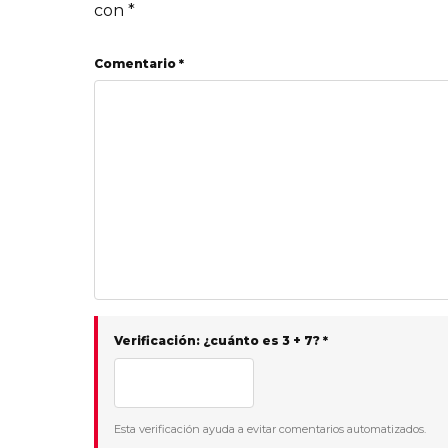
con
*
Comentario *
Verificación: ¿cuánto es 3 + 7? *
Esta verificación ayuda a evitar comentarios automatizados.