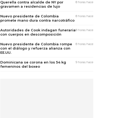
Querella contra alcalde de NY por
8 horas hace
gravamen a residencias de lujo
Nuevo presidente de Colombia
8 horas hace
promete mano dura contra narcotráfico
Autoridades de Cook indagan funeraria
8 horas hace
con cuerpos en descomposición
Nuevo presidente de Colombia rompe
8 horas hace
con el diálogo y refuerza alianza con
EE.UU.
Dominicana se corona en los 54 kg
9 horas hace
femeninos del boxeo