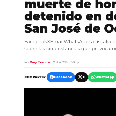
muerte de hom
detenido en 
San José de O
FacebookXEmailWhatsAppLa fiscalía de 
sobre las circunstancias que provocar
Por
Dary Terrero
· 19 abril 2022 · 5:08 pm
COMPARTIR
Facebook
X
WhatsApp