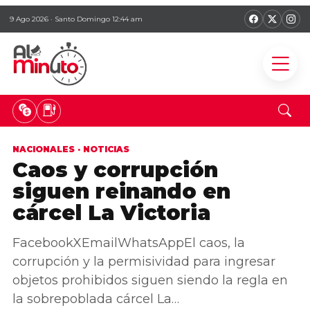
9 Ago 2026 · Santo Domingo 12:44 am
NACIONALES
·
NOTICIAS
Caos y corrupción
siguen reinando en
cárcel La Victoria
FacebookXEmailWhatsAppEl caos, la
corrupción y la permisividad para ingresar
objetos prohibidos siguen siendo la regla en
la sobrepoblada cárcel La…