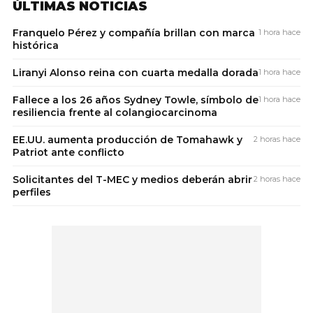
ÚLTIMAS NOTICIAS
Franquelo Pérez y compañía brillan con marca
1 hora hace
histórica
Liranyi Alonso reina con cuarta medalla dorada
1 hora hace
Fallece a los 26 años Sydney Towle, símbolo de
1 hora hace
resiliencia frente al colangiocarcinoma
EE.UU. aumenta producción de Tomahawk y
2 horas hace
Patriot ante conflicto
Solicitantes del T-MEC y medios deberán abrir
2 horas hace
perfiles