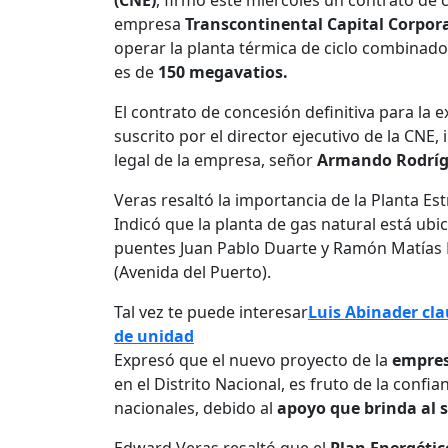
(CNE)
, firmó este miércoles un contrato de c
empresa
Transcontinental Capital Corpo
operar la planta térmica de ciclo combinad
es de
150 megavatios.
El contrato de concesión definitiva para la 
suscrito por el director ejecutivo de la CNE,
legal de la empresa, señor
Armando Rodrí
Veras resaltó la importancia de la Planta Estr
Indicó que la planta de gas natural está ubic
puentes Juan Pablo Duarte y Ramón Matías Me
(Avenida del Puerto).
Tal vez te puede interesar
Luis Abinader cl
de unidad
Expresó que el nuevo proyecto de la
empre
en el Distrito Nacional, es fruto de la confi
nacionales, debido al
apoyo que brinda al s