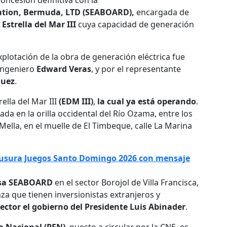
oncesión definitiva con la
ration, Bermuda, LTD (SEABOARD),
encargada de
o
Estrella del Mar III
cuya capacidad de generación
explotación de la obra de generación eléctrica fue
 ingeniero
Edward Veras
, y por el representante
guez
.
ella del Mar III
(EDM III)
,
la cual ya está operando
.
ada en la orilla occidental del Río Ozama, entre los
lla, en el muelle de El Timbeque, calle La Marina
ausura Juegos Santo Domingo 2026 con mensaje
sa SEABOARD
en el sector Borojol de Villa Francisca,
anza que tienen inversionistas extranjeros y
ector el gobierno del Presidente Luis Abinader
.