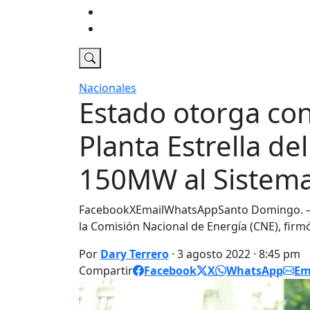
Economia
DT Tv
Nacionales
Estado otorga con
Planta Estrella del
150MW al Sistema 
FacebookXEmailWhatsAppSanto Domingo. – 
la Comisión Nacional de Energía (CNE), fir
Por
Dary Terrero
· 3 agosto 2022 · 8:45 pm
Compartir
Facebook
X
WhatsApp
Em