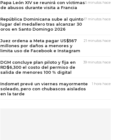
Papa León XIV se reunirá con víctimas
5 minutos hace
de abusos durante visita a Francia
República Dominicana sube al quinto
17 minutos hace
lugar del medallero tras alcanzar 30
oros en Santo Domingo 2026
Juez ordena a Meta pagar US$567
21 minutos hace
millones por daños a menores y
limita uso de Facebook e Instagram
DGM concluye plan piloto y fija en
39 minutos hace
RD$6,300 el costo del permiso de
salida de menores 100 % digital
Indomet prevé un viernes mayormente
1 hora hace
soleado, pero con chubascos aislados
en la tarde