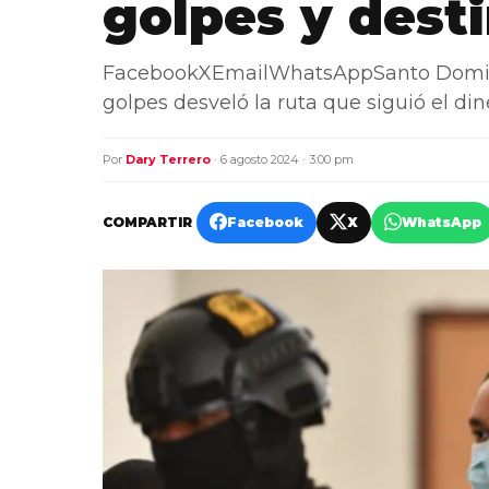
golpes y dest
FacebookXEmailWhatsAppSanto Domingo,
golpes desveló la ruta que siguió el di
Por
Dary Terrero
· 6 agosto 2024 · 3:00 pm
COMPARTIR
Facebook
X
WhatsApp