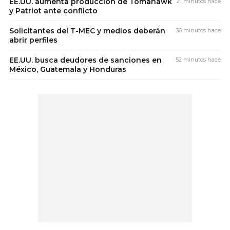
EE.UU. aumenta producción de Tomahawk
21 minutos hace
y Patriot ante conflicto
Solicitantes del T-MEC y medios deberán
36 minutos hace
abrir perfiles
EE.UU. busca deudores de sanciones en
52 minutos hace
México, Guatemala y Honduras