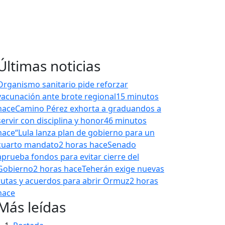
Últimas noticias
Organismo sanitario pide reforzar
vacunación ante brote regional
15 minutos
hace
Camino Pérez exhorta a graduandos a
servir con disciplina y honor
46 minutos
hace
“Lula lanza plan de gobierno para un
cuarto mandato
2 horas hace
Senado
aprueba fondos para evitar cierre del
Gobierno
2 horas hace
Teherán exige nuevas
rutas y acuerdos para abrir Ormuz
2 horas
hace
Más leídas