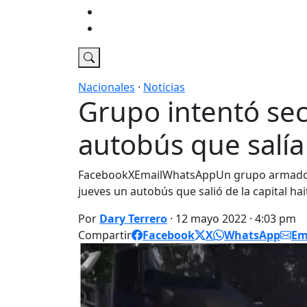
Economia
DT Tv
Nacionales
·
Noticias
Grupo intentó sec
autobús que salía
FacebookXEmailWhatsAppUn grupo armado d
jueves un autobús que salió de la capital ha
Por
Dary Terrero
· 12 mayo 2022 · 4:03 pm
Compartir
Facebook
X
WhatsApp
Em