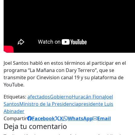
Joel Santos habló en estos términos al participar en el
programa “La Mañana con Dary Terrero”, que se
transmite por Cinevision canal 19 y su plataforma de
YouTube.
Etiquetas:
afectados
Gobierno
Huracán Fiona
Joel
Santos
Ministro de la Presidencia
presidente Luis
Abinader
Compartir
Facebook
X
WhatsApp
Email
Deja tu comentario