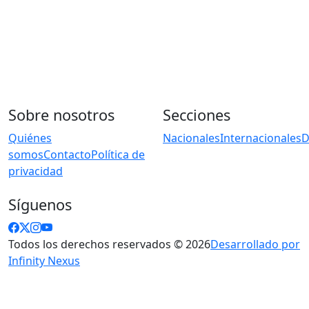
Sobre nosotros
Secciones
Quiénes
Nacionales
Internacionales
D
somos
Contacto
Política de
privacidad
Síguenos
Todos los derechos reservados © 2026
Desarrollado por
Infinity Nexus