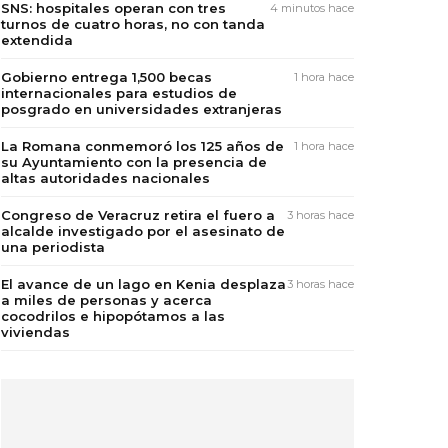
SNS: hospitales operan con tres
4 minutos hace
turnos de cuatro horas, no con tanda
extendida
Gobierno entrega 1,500 becas
1 hora hace
internacionales para estudios de
posgrado en universidades extranjeras
La Romana conmemoró los 125 años de
1 hora hace
su Ayuntamiento con la presencia de
altas autoridades nacionales
Congreso de Veracruz retira el fuero a
3 horas hace
alcalde investigado por el asesinato de
una periodista
El avance de un lago en Kenia desplaza
3 horas hace
a miles de personas y acerca
cocodrilos e hipopótamos a las
viviendas