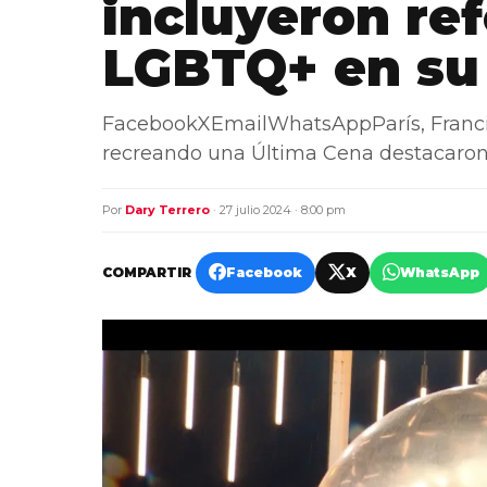
incluyeron re
LGBTQ+ en su
FacebookXEmailWhatsAppParís, Francia
recreando una Última Cena destacaron 
Por
Dary Terrero
· 27 julio 2024 · 8:00 pm
COMPARTIR
Facebook
X
WhatsApp