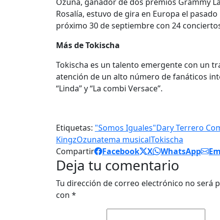
Ozuna, ganador de dos premios Grammy Latino
Rosalía, estuvo de gira en Europa el pasado 
próximo 30 de septiembre con 24 concierto
Más de Tokischa
Tokischa es un talento emergente con un t
atención de un alto número de fanáticos int
“Linda” y “La combi Versace”.
Etiquetas:
"Somos Iguales"
Dary Terrero Co
Kingz
Ozuna
tema musical
Tokischa
Compartir
Facebook
X
WhatsApp
Em
Deja tu comentario
Tu dirección de correo electrónico no será p
con
*