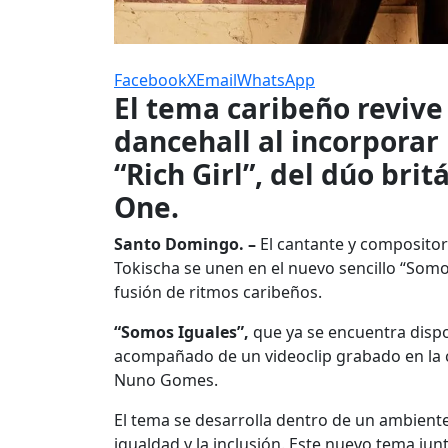
Facebook
X
Email
WhatsApp
El tema caribeño revive
dancehall al incorporar 
“Rich Girl”, del dúo bri
One.
Santo Domingo. –
El cantante y composito
Tokischa se unen en el nuevo sencillo “Somos
fusión de ritmos caribeños.
“Somos Iguales”,
que ya se encuentra dispo
acompañado de un videoclip grabado en la c
Nuno Gomes.
El tema se desarrolla dentro de un ambiente
igualdad y la inclusión. Este nuevo tema jun