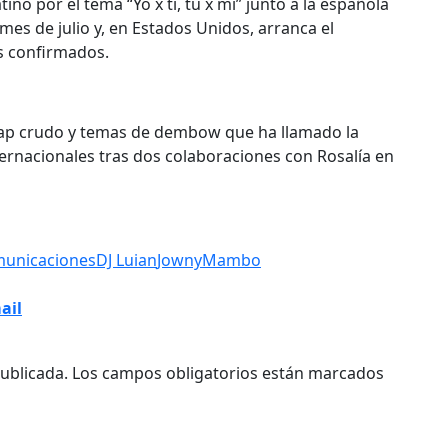
 por el tema “Yo x ti, tú x mí” junto a la española
mes de julio y, en Estados Unidos, arranca el
s confirmados.
rap crudo y temas de dembow que ha llamado la
ernacionales tras dos colaboraciones con Rosalía en
municaciones
DJ Luian
Jowny
Mambo
ail
ublicada.
Los campos obligatorios están marcados