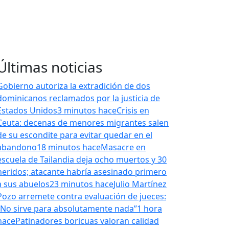
Últimas noticias
Gobierno autoriza la extradición de dos
dominicanos reclamados por la justicia de
Estados Unidos
3 minutos hace
Crisis en
Ceuta: decenas de menores migrantes salen
de su escondite para evitar quedar en el
abandono
18 minutos hace
Masacre en
escuela de Tailandia deja ocho muertos y 30
heridos; atacante habría asesinado primero
a sus abuelos
23 minutos hace
Julio Martínez
Pozo arremete contra evaluación de jueces:
“No sirve para absolutamente nada”
1 hora
hace
Patinadores boricuas valoran calidad