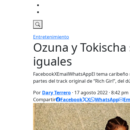
Economia
DT Tv
Entretenimiento
Ozuna y Tokischa
iguales
FacebookXEmailWhatsAppEl tema caribeño rev
partes del track original de “Rich Girl”, del 
Por
Dary Terrero
· 17 agosto 2022 · 8:42 pm
Compartir
Facebook
X
WhatsApp
Em