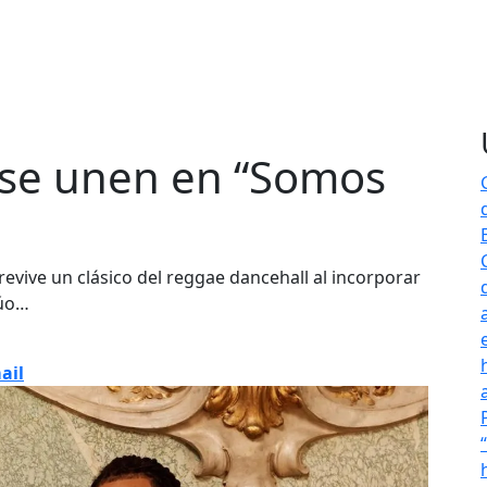
 se unen en “Somos
ive un clásico del reggae dancehall al incorporar
dúo…
ail