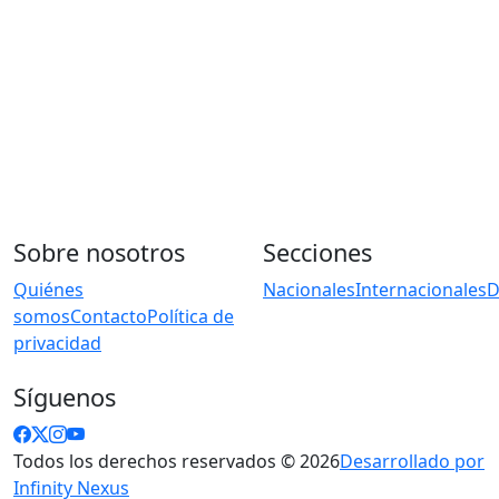
Sobre nosotros
Secciones
Quiénes
Nacionales
Internacionales
D
somos
Contacto
Política de
privacidad
Síguenos
Todos los derechos reservados © 2026
Desarrollado por
Infinity Nexus