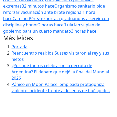
extremas
32 minutos hace
Organismo sanitario pide
reforzar vacunación ante brote regional
1 hora
hace
Camino Pérez exhorta a graduandos a servir con
disciplina y honor
2 horas hace
“Lula lanza plan de
gobierno para un cuarto mandato
3 horas hace
Más leídas
Portada
Reencuentro real: los Sussex visitaron al rey y sus
nietos
¿Por qué tantos celebraron la derrota de
Argentina? El debate que dejó la final del Mundial
2026
Pánico en Moon Palace: empleada protagoniza
violento incidente frente a decenas de huéspedes