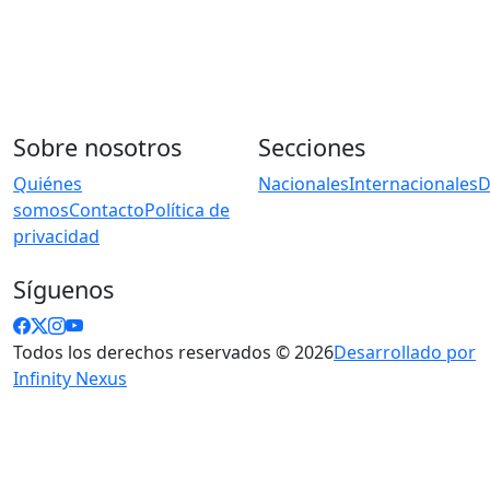
Sobre nosotros
Secciones
Quiénes
Nacionales
Internacionales
D
somos
Contacto
Política de
privacidad
Síguenos
Todos los derechos reservados © 2026
Desarrollado por
Infinity Nexus