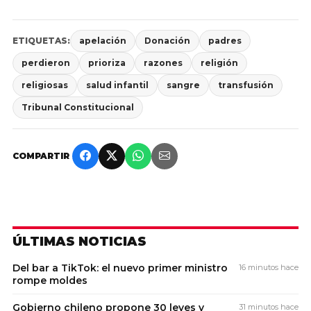
ETIQUETAS:
apelación
Donación
padres
perdieron
prioriza
razones
religión
religiosas
salud infantil
sangre
transfusión
Tribunal Constitucional
COMPARTIR
ÚLTIMAS NOTICIAS
Del bar a TikTok: el nuevo primer ministro
16 minutos hace
rompe moldes
Gobierno chileno propone 30 leyes y
31 minutos hace