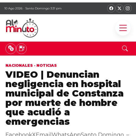
10 Ago 2026 · Santo Domingo 3:31 pm
NACIONALES
·
NOTICIAS
VIDEO | Denuncian
negligencia en hospital
municipal de Constanza
por muerte de hombre
que acudió a
emergencias
FacebookXEmailWhatsAppSanto Domingo. –