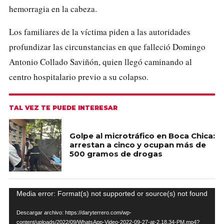
hemorragia en la cabeza.
Los familiares de la víctima piden a las autoridades
profundizar las circunstancias en que falleció Domingo
Antonio Collado Saviñón, quien llegó caminando al
centro hospitalario previo a su colapso.
TAL VEZ TE PUEDE INTERESAR
Golpe al microtráfico en Boca Chica:
arrestan a cinco y ocupan más de
500 gramos de drogas
Reproductor
Media error: Format(s) not supported or source(s) not found
de
Descargar archivo: https://daryterrero.com/wp-
content/uploads/2022/09/WhatsApp-Video-2022-09-27-at-2.18.34-PM.mp4?