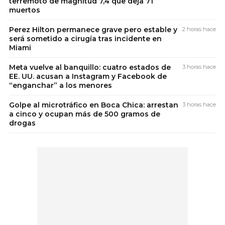
terremoto de magnitud 7,4 que deja 71
muertos
Perez Hilton permanece grave pero estable y
2 horas hace
será sometido a cirugía tras incidente en
Miami
Meta vuelve al banquillo: cuatro estados de
3 horas hace
EE. UU. acusan a Instagram y Facebook de
“enganchar” a los menores
Golpe al microtráfico en Boca Chica: arrestan
3 horas hace
a cinco y ocupan más de 500 gramos de
drogas