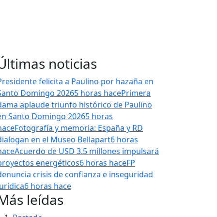
Últimas noticias
Presidente felicita a Paulino por hazaña en
Santo Domingo 2026
5 horas hace
Primera
dama aplaude triunfo histórico de Paulino
en Santo Domingo 2026
5 horas
hace
Fotografía y memoria: España y RD
dialogan en el Museo Bellapart
6 horas
hace
Acuerdo de USD 3.5 millones impulsará
proyectos energéticos
6 horas hace
FP
denuncia crisis de confianza e inseguridad
jurídica
6 horas hace
Más leídas