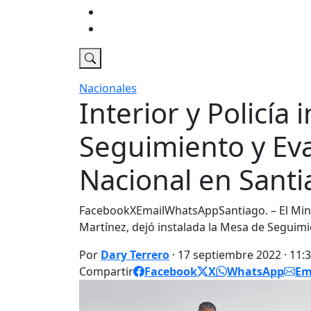
Economia
DT Tv
Nacionales
Interior y Policía
Seguimiento y Eva
Nacional en Sant
FacebookXEmailWhatsAppSantiago. – El Minist
Martínez, dejó instalada la Mesa de Seguimi
Por
Dary Terrero
· 17 septiembre 2022 · 11:
Compartir
Facebook
X
WhatsApp
Em