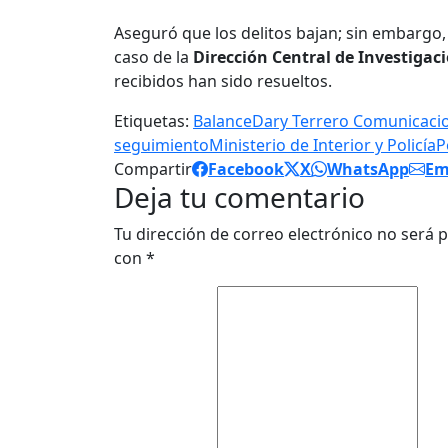
Aseguró que los delitos bajan; sin embargo, 
caso de la
Dirección Central de Investigac
recibidos han sido resueltos.
Etiquetas:
Balance
Dary Terrero Comunicaci
seguimiento
Ministerio de Interior y Policía
P
Compartir
Facebook
X
WhatsApp
Em
Deja tu comentario
Tu dirección de correo electrónico no será p
con
*