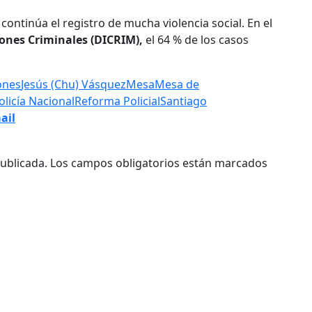
continúa el registro de mucha violencia social. En el
iones Criminales (DICRIM),
el 64 % de los casos
ones
Jesús (Chu) Vásquez
Mesa
Mesa de
olicía Nacional
Reforma Policial
Santiago
ail
ublicada.
Los campos obligatorios están marcados