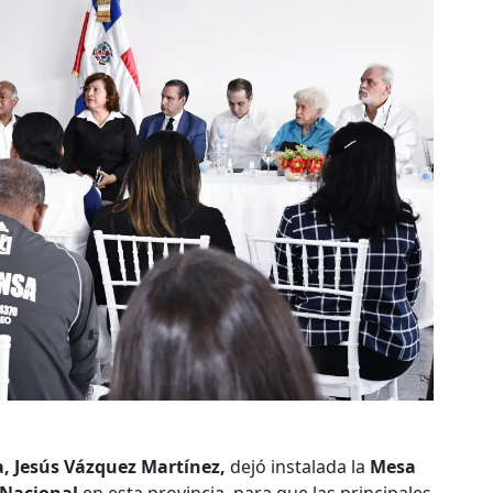
ía, Jesús Vázquez Martínez,
dejó instalada la
Mesa